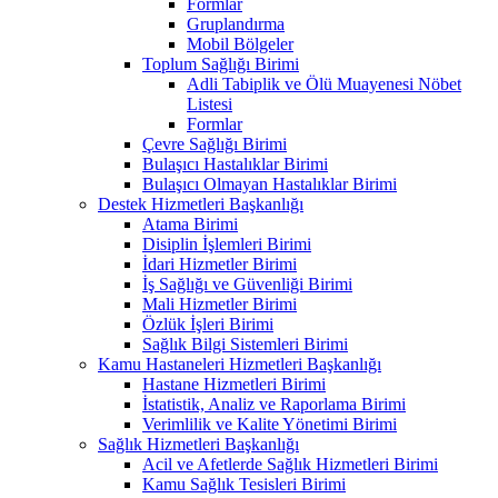
Formlar
Gruplandırma
Mobil Bölgeler
Toplum Sağlığı Birimi
Adli Tabiplik ve Ölü Muayenesi Nöbet
Listesi
Formlar
Çevre Sağlığı Birimi
Bulaşıcı Hastalıklar Birimi
Bulaşıcı Olmayan Hastalıklar Birimi
Destek Hizmetleri Başkanlığı
Atama Birimi
Disiplin İşlemleri Birimi
İdari Hizmetler Birimi
İş Sağlığı ve Güvenliği Birimi
Mali Hizmetler Birimi
Özlük İşleri Birimi
Sağlık Bilgi Sistemleri Birimi
Kamu Hastaneleri Hizmetleri Başkanlığı
Hastane Hizmetleri Birimi
İstatistik, Analiz ve Raporlama Birimi
Verimlilik ve Kalite Yönetimi Birimi
Sağlık Hizmetleri Başkanlığı
Acil ve Afetlerde Sağlık Hizmetleri Birimi
Kamu Sağlık Tesisleri Birimi