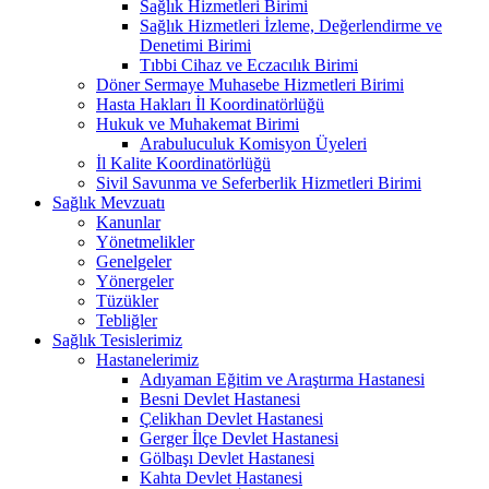
Sağlık Hizmetleri Birimi
Sağlık Hizmetleri İzleme, Değerlendirme ve
Denetimi Birimi
Tıbbi Cihaz ve Eczacılık Birimi
Döner Sermaye Muhasebe Hizmetleri Birimi
Hasta Hakları İl Koordinatörlüğü
Hukuk ve Muhakemat Birimi
Arabuluculuk Komisyon Üyeleri
İl Kalite Koordinatörlüğü
Sivil Savunma ve Seferberlik Hizmetleri Birimi
Sağlık Mevzuatı
Kanunlar
Yönetmelikler
Genelgeler
Yönergeler
Tüzükler
Tebliğler
Sağlık Tesislerimiz
Hastanelerimiz
Adıyaman Eğitim ve Araştırma Hastanesi
Besni Devlet Hastanesi
Çelikhan Devlet Hastanesi
Gerger İlçe Devlet Hastanesi
Gölbaşı Devlet Hastanesi
Kahta Devlet Hastanesi