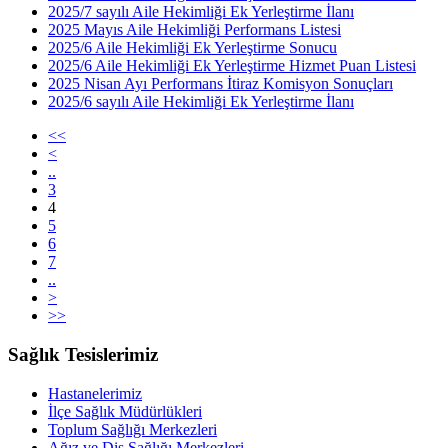
2025/7 sayılı Aile Hekimliği Ek Yerleştirme İlanı
2025 Mayıs Aile Hekimliği Performans Listesi
2025/6 Aile Hekimliği Ek Yerleştirme Sonucu
2025/6 Aile Hekimliği Ek Yerleştirme Hizmet Puan Listesi
2025 Nisan Ayı Performans İtiraz Komisyon Sonuçları
2025/6 sayılı Aile Hekimliği Ek Yerleştirme İlanı
<<
<
..
3
4
5
6
7
..
>
>>
Sağlık Tesislerimiz
Hastanelerimiz
İlçe Sağlık Müdürlükleri
Toplum Sağlığı Merkezleri
Ağız ve Diş Sağlığı Merkezleri