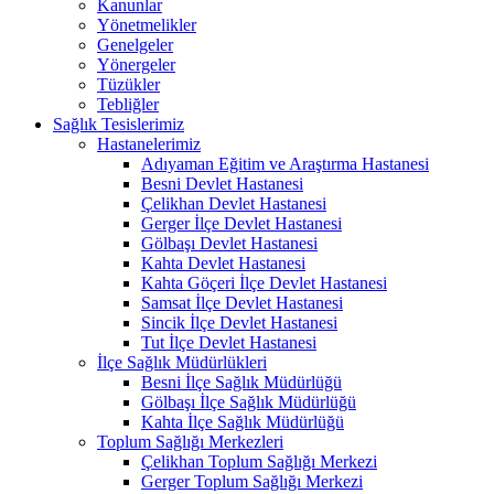
Kanunlar
Yönetmelikler
Genelgeler
Yönergeler
Tüzükler
Tebliğler
Sağlık Tesislerimiz
Hastanelerimiz
Adıyaman Eğitim ve Araştırma Hastanesi
Besni Devlet Hastanesi
Çelikhan Devlet Hastanesi
Gerger İlçe Devlet Hastanesi
Gölbaşı Devlet Hastanesi
Kahta Devlet Hastanesi
Kahta Göçeri İlçe Devlet Hastanesi
Samsat İlçe Devlet Hastanesi
Sincik İlçe Devlet Hastanesi
Tut İlçe Devlet Hastanesi
İlçe Sağlık Müdürlükleri
Besni İlçe Sağlık Müdürlüğü
Gölbaşı İlçe Sağlık Müdürlüğü
Kahta İlçe Sağlık Müdürlüğü
Toplum Sağlığı Merkezleri
Çelikhan Toplum Sağlığı Merkezi
Gerger Toplum Sağlığı Merkezi