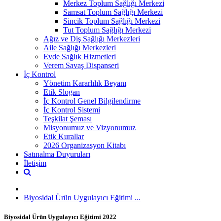
Merkez Toplum Sağlığı Merkezi
Samsat Toplum Sağlığı Merkezi
Sincik Toplum Sağlığı Merkezi
Tut Toplum Sağlığı Merkezi
Ağız ve Diş Sağlığı Merkezleri
Aile Sağlığı Merkezleri
Evde Sağlık Hizmetleri
Verem Savaş Dispanseri
İç Kontrol
Yönetim Kararlılık Beyanı
Etik Slogan
İç Kontrol Genel Bilgilendirme
İç Kontrol Sistemi
Teşkilat Şeması
Misyonumuz ve Vizyonumuz
Etik Kurallar
2026 Organizasyon Kitabı
Satınalma Duyuruları
İletişim
Biyosidal Ürün Uygulayıcı Eğitimi ...
Biyosidal Ürün Uygulayıcı Eğitimi 2022