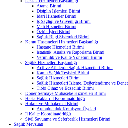
Destek Hizmetleri Başkanlığı
Atama Birimi
Disiplin İşlemleri Birimi
İdari Hizmetler Birimi
İş Sağlığı ve Güvenliği Birimi
Mali Hizmetler Birimi
Özlük İşleri Birimi
Sağlık Bilgi Sistemleri Birimi
Kamu Hastaneleri Hizmetleri Başkanlığı
Hastane Hizmetleri Birimi
İstatistik, Analiz ve Raporlama Birimi
Verimlilik ve Kalite Yönetimi Birimi
Sağlık Hizmetleri Başkanlığı
Acil ve Afetlerde Sağlık Hizmetleri Birimi
Kamu Sağlık Tesisleri Birimi
Sağlık Hizmetleri Birimi
Sağlık Hizmetleri İzleme, Değerlendirme ve Denet
Tıbbi Cihaz ve Eczacılık Birimi
Döner Sermaye Muhasebe Hizmetleri Birimi
Hasta Hakları İl Koordinatörlüğü
Hukuk ve Muhakemat Birimi
Arabuluculuk Komisyon Üyeleri
İl Kalite Koordinatörlüğü
Sivil Savunma ve Seferberlik Hizmetleri Birimi
Sağlık Mevzuatı