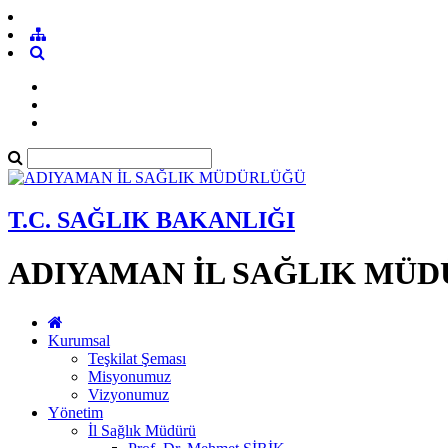
T.C. SAĞLIK BAKANLIĞI
ADIYAMAN İL SAĞLIK MÜ
Kurumsal
Teşkilat Şeması
Misyonumuz
Vizyonumuz
Yönetim
İl Sağlık Müdürü