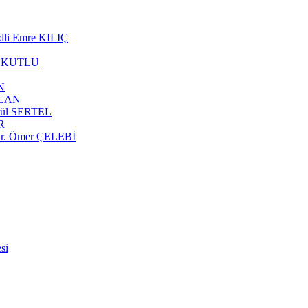
edli Emre KILIÇ
afa KUTLU
N
ABLAN
Betül SERTEL
ÜR
 Dr. Ömer ÇELEBİ
si