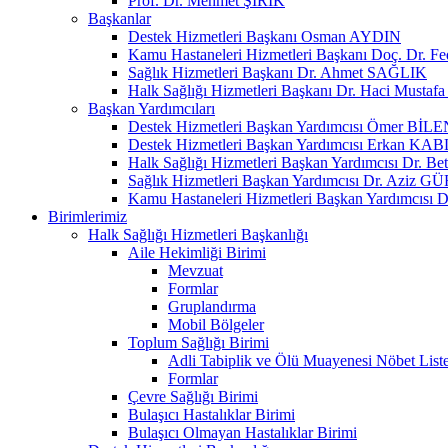
Prof. Dr. Mehmet ŞİRİK
Başkanlar
Destek Hizmetleri Başkanı Osman AYDIN
Kamu Hastaneleri Hizmetleri Başkanı Doç. Dr. F
Sağlık Hizmetleri Başkanı Dr. Ahmet SAĞLIK
Halk Sağlığı Hizmetleri Başkanı Dr. Haci Must
Başkan Yardımcıları
Destek Hizmetleri Başkan Yardımcısı Ömer BİLE
Destek Hizmetleri Başkan Yardımcısı Erkan K
Halk Sağlığı Hizmetleri Başkan Yardımcısı Dr. 
Sağlık Hizmetleri Başkan Yardımcısı Dr. Aziz G
Kamu Hastaneleri Hizmetleri Başkan Yardımcısı
Birimlerimiz
Halk Sağlığı Hizmetleri Başkanlığı
Aile Hekimliği Birimi
Mevzuat
Formlar
Gruplandırma
Mobil Bölgeler
Toplum Sağlığı Birimi
Adli Tabiplik ve Ölü Muayenesi Nöbet Liste
Formlar
Çevre Sağlığı Birimi
Bulaşıcı Hastalıklar Birimi
Bulaşıcı Olmayan Hastalıklar Birimi