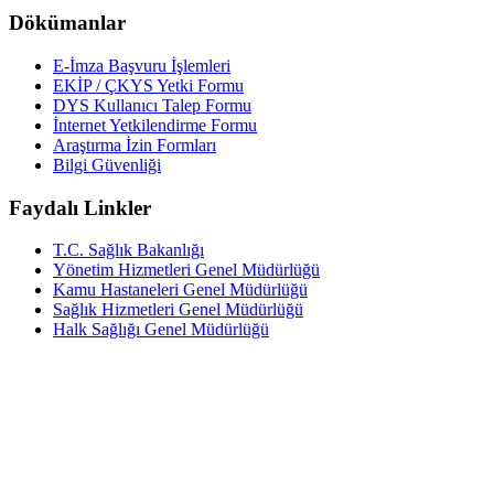
Dökümanlar
E-İmza Başvuru İşlemleri
EKİP / ÇKYS Yetki Formu
DYS Kullanıcı Talep Formu
İnternet Yetkilendirme Formu
Araştırma İzin Formları
Bilgi Güvenliği
Faydalı Linkler
T.C. Sağlık Bakanlığı
Yönetim Hizmetleri Genel Müdürlüğü
Kamu Hastaneleri Genel Müdürlüğü
Sağlık Hizmetleri Genel Müdürlüğü
Halk Sağlığı Genel Müdürlüğü