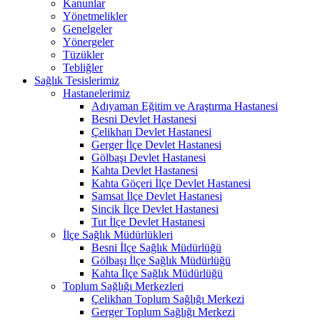
Kanunlar
Yönetmelikler
Genelgeler
Yönergeler
Tüzükler
Tebliğler
Sağlık Tesislerimiz
Hastanelerimiz
Adıyaman Eğitim ve Araştırma Hastanesi
Besni Devlet Hastanesi
Çelikhan Devlet Hastanesi
Gerger İlçe Devlet Hastanesi
Gölbaşı Devlet Hastanesi
Kahta Devlet Hastanesi
Kahta Göçeri İlçe Devlet Hastanesi
Samsat İlçe Devlet Hastanesi
Sincik İlçe Devlet Hastanesi
Tut İlçe Devlet Hastanesi
İlçe Sağlık Müdürlükleri
Besni İlçe Sağlık Müdürlüğü
Gölbaşı İlçe Sağlık Müdürlüğü
Kahta İlçe Sağlık Müdürlüğü
Toplum Sağlığı Merkezleri
Çelikhan Toplum Sağlığı Merkezi
Gerger Toplum Sağlığı Merkezi