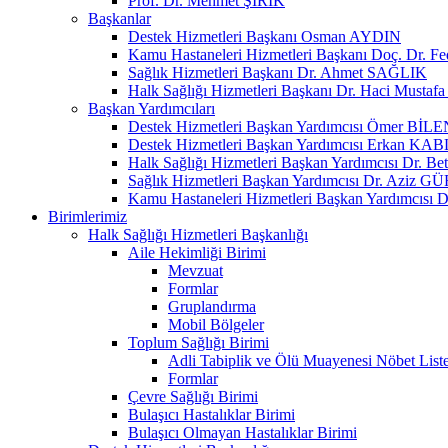
Prof. Dr. Mehmet ŞİRİK
Başkanlar
Destek Hizmetleri Başkanı Osman AYDIN
Kamu Hastaneleri Hizmetleri Başkanı Doç. Dr. F
Sağlık Hizmetleri Başkanı Dr. Ahmet SAĞLIK
Halk Sağlığı Hizmetleri Başkanı Dr. Haci Must
Başkan Yardımcıları
Destek Hizmetleri Başkan Yardımcısı Ömer BİLE
Destek Hizmetleri Başkan Yardımcısı Erkan K
Halk Sağlığı Hizmetleri Başkan Yardımcısı Dr. 
Sağlık Hizmetleri Başkan Yardımcısı Dr. Aziz G
Kamu Hastaneleri Hizmetleri Başkan Yardımcısı
Birimlerimiz
Halk Sağlığı Hizmetleri Başkanlığı
Aile Hekimliği Birimi
Mevzuat
Formlar
Gruplandırma
Mobil Bölgeler
Toplum Sağlığı Birimi
Adli Tabiplik ve Ölü Muayenesi Nöbet Liste
Formlar
Çevre Sağlığı Birimi
Bulaşıcı Hastalıklar Birimi
Bulaşıcı Olmayan Hastalıklar Birimi