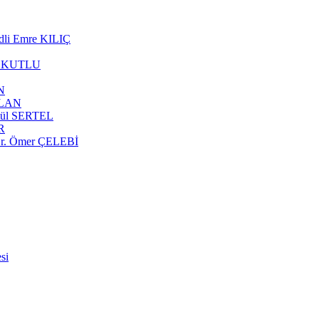
edli Emre KILIÇ
afa KUTLU
N
ABLAN
Betül SERTEL
ÜR
 Dr. Ömer ÇELEBİ
si