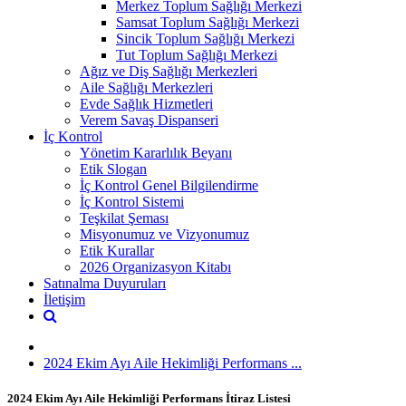
Merkez Toplum Sağlığı Merkezi
Samsat Toplum Sağlığı Merkezi
Sincik Toplum Sağlığı Merkezi
Tut Toplum Sağlığı Merkezi
Ağız ve Diş Sağlığı Merkezleri
Aile Sağlığı Merkezleri
Evde Sağlık Hizmetleri
Verem Savaş Dispanseri
İç Kontrol
Yönetim Kararlılık Beyanı
Etik Slogan
İç Kontrol Genel Bilgilendirme
İç Kontrol Sistemi
Teşkilat Şeması
Misyonumuz ve Vizyonumuz
Etik Kurallar
2026 Organizasyon Kitabı
Satınalma Duyuruları
İletişim
2024 Ekim Ayı Aile Hekimliği Performans ...
2024 Ekim Ayı Aile Hekimliği Performans İtiraz Listesi