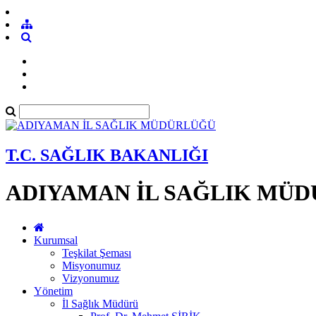
T.C. SAĞLIK BAKANLIĞI
ADIYAMAN İL SAĞLIK MÜ
Kurumsal
Teşkilat Şeması
Misyonumuz
Vizyonumuz
Yönetim
İl Sağlık Müdürü