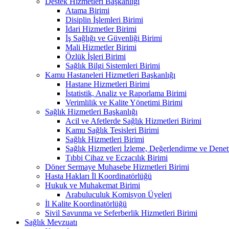
Destek Hizmetleri Başkanlığı
Atama Birimi
Disiplin İşlemleri Birimi
İdari Hizmetler Birimi
İş Sağlığı ve Güvenliği Birimi
Mali Hizmetler Birimi
Özlük İşleri Birimi
Sağlık Bilgi Sistemleri Birimi
Kamu Hastaneleri Hizmetleri Başkanlığı
Hastane Hizmetleri Birimi
İstatistik, Analiz ve Raporlama Birimi
Verimlilik ve Kalite Yönetimi Birimi
Sağlık Hizmetleri Başkanlığı
Acil ve Afetlerde Sağlık Hizmetleri Birimi
Kamu Sağlık Tesisleri Birimi
Sağlık Hizmetleri Birimi
Sağlık Hizmetleri İzleme, Değerlendirme ve Denet
Tıbbi Cihaz ve Eczacılık Birimi
Döner Sermaye Muhasebe Hizmetleri Birimi
Hasta Hakları İl Koordinatörlüğü
Hukuk ve Muhakemat Birimi
Arabuluculuk Komisyon Üyeleri
İl Kalite Koordinatörlüğü
Sivil Savunma ve Seferberlik Hizmetleri Birimi
Sağlık Mevzuatı