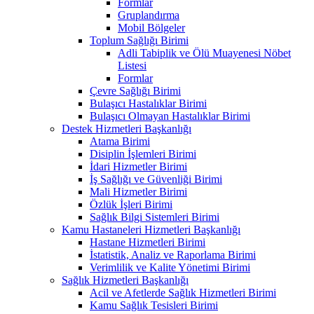
Formlar
Gruplandırma
Mobil Bölgeler
Toplum Sağlığı Birimi
Adli Tabiplik ve Ölü Muayenesi Nöbet
Listesi
Formlar
Çevre Sağlığı Birimi
Bulaşıcı Hastalıklar Birimi
Bulaşıcı Olmayan Hastalıklar Birimi
Destek Hizmetleri Başkanlığı
Atama Birimi
Disiplin İşlemleri Birimi
İdari Hizmetler Birimi
İş Sağlığı ve Güvenliği Birimi
Mali Hizmetler Birimi
Özlük İşleri Birimi
Sağlık Bilgi Sistemleri Birimi
Kamu Hastaneleri Hizmetleri Başkanlığı
Hastane Hizmetleri Birimi
İstatistik, Analiz ve Raporlama Birimi
Verimlilik ve Kalite Yönetimi Birimi
Sağlık Hizmetleri Başkanlığı
Acil ve Afetlerde Sağlık Hizmetleri Birimi
Kamu Sağlık Tesisleri Birimi