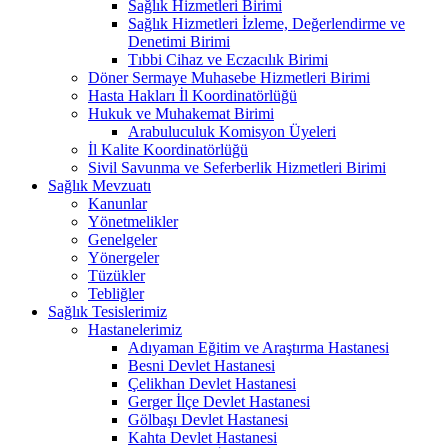
Sağlık Hizmetleri Birimi
Sağlık Hizmetleri İzleme, Değerlendirme ve
Denetimi Birimi
Tıbbi Cihaz ve Eczacılık Birimi
Döner Sermaye Muhasebe Hizmetleri Birimi
Hasta Hakları İl Koordinatörlüğü
Hukuk ve Muhakemat Birimi
Arabuluculuk Komisyon Üyeleri
İl Kalite Koordinatörlüğü
Sivil Savunma ve Seferberlik Hizmetleri Birimi
Sağlık Mevzuatı
Kanunlar
Yönetmelikler
Genelgeler
Yönergeler
Tüzükler
Tebliğler
Sağlık Tesislerimiz
Hastanelerimiz
Adıyaman Eğitim ve Araştırma Hastanesi
Besni Devlet Hastanesi
Çelikhan Devlet Hastanesi
Gerger İlçe Devlet Hastanesi
Gölbaşı Devlet Hastanesi
Kahta Devlet Hastanesi