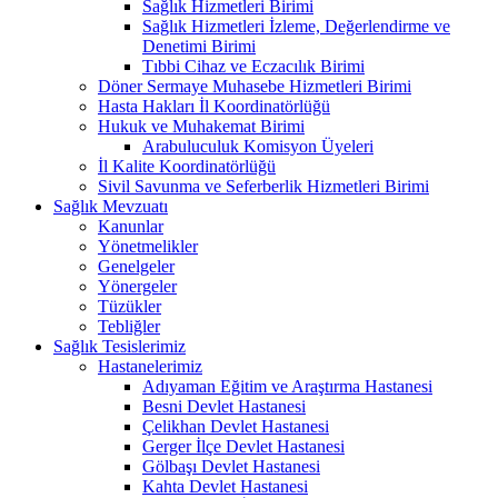
Sağlık Hizmetleri Birimi
Sağlık Hizmetleri İzleme, Değerlendirme ve
Denetimi Birimi
Tıbbi Cihaz ve Eczacılık Birimi
Döner Sermaye Muhasebe Hizmetleri Birimi
Hasta Hakları İl Koordinatörlüğü
Hukuk ve Muhakemat Birimi
Arabuluculuk Komisyon Üyeleri
İl Kalite Koordinatörlüğü
Sivil Savunma ve Seferberlik Hizmetleri Birimi
Sağlık Mevzuatı
Kanunlar
Yönetmelikler
Genelgeler
Yönergeler
Tüzükler
Tebliğler
Sağlık Tesislerimiz
Hastanelerimiz
Adıyaman Eğitim ve Araştırma Hastanesi
Besni Devlet Hastanesi
Çelikhan Devlet Hastanesi
Gerger İlçe Devlet Hastanesi
Gölbaşı Devlet Hastanesi
Kahta Devlet Hastanesi