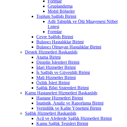
Formlar
Gruplandırma
Mobil Bölgeler
Toplum Sağlığı Birimi
Adli Tabiplik ve Ölü Muayenesi Nöbet
Listesi
Formlar
Çevre Sağlığı Birimi
Bulaşıcı Hastalıklar Birimi
Bulaşıcı Olmayan Hastalıklar Birimi
Destek Hizmetleri Başkanlığı
Atama Birimi
Disiplin İşlemleri Birimi
İdari Hizmetler Birimi
İş Sağlığı ve Güvenliği Birimi
Mali Hizmetler Birimi
Özlük İşleri Birimi
Sağlık Bilgi Sistemleri Birimi
Kamu Hastaneleri Hizmetleri Başkanlığı
Hastane Hizmetleri Birimi
İstatistik, Analiz ve Raporlama Birimi
Verimlilik ve Kalite Yönetimi Birimi
Sağlık Hizmetleri Başkanlığı
Acil ve Afetlerde Sağlık Hizmetleri Birimi
Kamu Sağlık Tesisleri Birimi