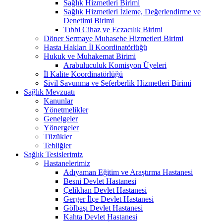
Sağlık Hizmetleri Birimi
Sağlık Hizmetleri İzleme, Değerlendirme ve
Denetimi Birimi
Tıbbi Cihaz ve Eczacılık Birimi
Döner Sermaye Muhasebe Hizmetleri Birimi
Hasta Hakları İl Koordinatörlüğü
Hukuk ve Muhakemat Birimi
Arabuluculuk Komisyon Üyeleri
İl Kalite Koordinatörlüğü
Sivil Savunma ve Seferberlik Hizmetleri Birimi
Sağlık Mevzuatı
Kanunlar
Yönetmelikler
Genelgeler
Yönergeler
Tüzükler
Tebliğler
Sağlık Tesislerimiz
Hastanelerimiz
Adıyaman Eğitim ve Araştırma Hastanesi
Besni Devlet Hastanesi
Çelikhan Devlet Hastanesi
Gerger İlçe Devlet Hastanesi
Gölbaşı Devlet Hastanesi
Kahta Devlet Hastanesi