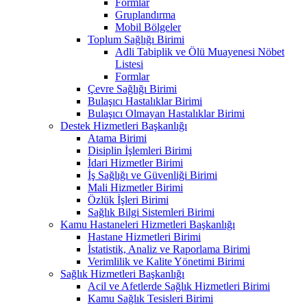
Formlar
Gruplandırma
Mobil Bölgeler
Toplum Sağlığı Birimi
Adli Tabiplik ve Ölü Muayenesi Nöbet
Listesi
Formlar
Çevre Sağlığı Birimi
Bulaşıcı Hastalıklar Birimi
Bulaşıcı Olmayan Hastalıklar Birimi
Destek Hizmetleri Başkanlığı
Atama Birimi
Disiplin İşlemleri Birimi
İdari Hizmetler Birimi
İş Sağlığı ve Güvenliği Birimi
Mali Hizmetler Birimi
Özlük İşleri Birimi
Sağlık Bilgi Sistemleri Birimi
Kamu Hastaneleri Hizmetleri Başkanlığı
Hastane Hizmetleri Birimi
İstatistik, Analiz ve Raporlama Birimi
Verimlilik ve Kalite Yönetimi Birimi
Sağlık Hizmetleri Başkanlığı
Acil ve Afetlerde Sağlık Hizmetleri Birimi
Kamu Sağlık Tesisleri Birimi