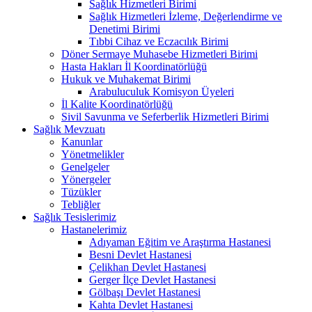
Sağlık Hizmetleri Birimi
Sağlık Hizmetleri İzleme, Değerlendirme ve
Denetimi Birimi
Tıbbi Cihaz ve Eczacılık Birimi
Döner Sermaye Muhasebe Hizmetleri Birimi
Hasta Hakları İl Koordinatörlüğü
Hukuk ve Muhakemat Birimi
Arabuluculuk Komisyon Üyeleri
İl Kalite Koordinatörlüğü
Sivil Savunma ve Seferberlik Hizmetleri Birimi
Sağlık Mevzuatı
Kanunlar
Yönetmelikler
Genelgeler
Yönergeler
Tüzükler
Tebliğler
Sağlık Tesislerimiz
Hastanelerimiz
Adıyaman Eğitim ve Araştırma Hastanesi
Besni Devlet Hastanesi
Çelikhan Devlet Hastanesi
Gerger İlçe Devlet Hastanesi
Gölbaşı Devlet Hastanesi
Kahta Devlet Hastanesi