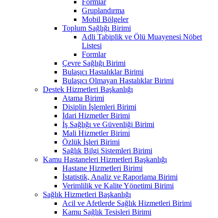
Formlar
Gruplandırma
Mobil Bölgeler
Toplum Sağlığı Birimi
Adli Tabiplik ve Ölü Muayenesi Nöbet
Listesi
Formlar
Çevre Sağlığı Birimi
Bulaşıcı Hastalıklar Birimi
Bulaşıcı Olmayan Hastalıklar Birimi
Destek Hizmetleri Başkanlığı
Atama Birimi
Disiplin İşlemleri Birimi
İdari Hizmetler Birimi
İş Sağlığı ve Güvenliği Birimi
Mali Hizmetler Birimi
Özlük İşleri Birimi
Sağlık Bilgi Sistemleri Birimi
Kamu Hastaneleri Hizmetleri Başkanlığı
Hastane Hizmetleri Birimi
İstatistik, Analiz ve Raporlama Birimi
Verimlilik ve Kalite Yönetimi Birimi
Sağlık Hizmetleri Başkanlığı
Acil ve Afetlerde Sağlık Hizmetleri Birimi
Kamu Sağlık Tesisleri Birimi