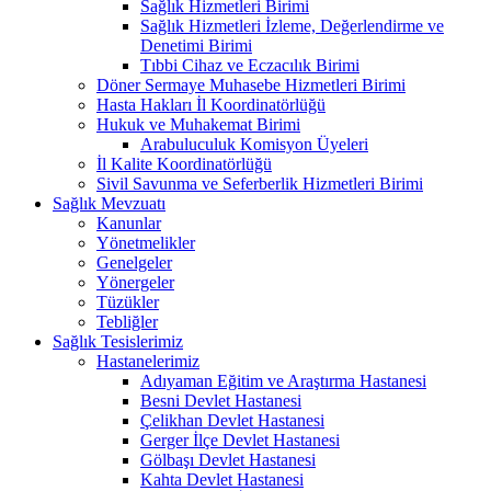
Sağlık Hizmetleri Birimi
Sağlık Hizmetleri İzleme, Değerlendirme ve
Denetimi Birimi
Tıbbi Cihaz ve Eczacılık Birimi
Döner Sermaye Muhasebe Hizmetleri Birimi
Hasta Hakları İl Koordinatörlüğü
Hukuk ve Muhakemat Birimi
Arabuluculuk Komisyon Üyeleri
İl Kalite Koordinatörlüğü
Sivil Savunma ve Seferberlik Hizmetleri Birimi
Sağlık Mevzuatı
Kanunlar
Yönetmelikler
Genelgeler
Yönergeler
Tüzükler
Tebliğler
Sağlık Tesislerimiz
Hastanelerimiz
Adıyaman Eğitim ve Araştırma Hastanesi
Besni Devlet Hastanesi
Çelikhan Devlet Hastanesi
Gerger İlçe Devlet Hastanesi
Gölbaşı Devlet Hastanesi
Kahta Devlet Hastanesi