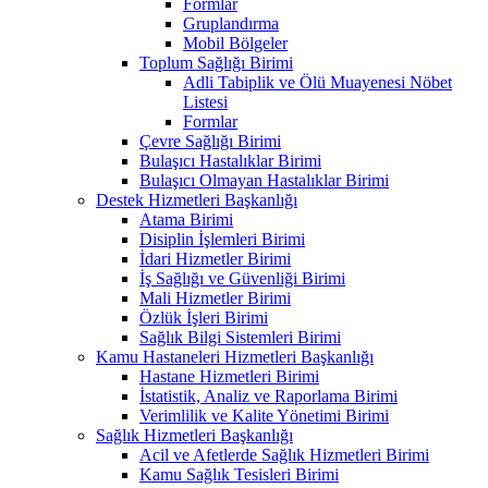
Formlar
Gruplandırma
Mobil Bölgeler
Toplum Sağlığı Birimi
Adli Tabiplik ve Ölü Muayenesi Nöbet
Listesi
Formlar
Çevre Sağlığı Birimi
Bulaşıcı Hastalıklar Birimi
Bulaşıcı Olmayan Hastalıklar Birimi
Destek Hizmetleri Başkanlığı
Atama Birimi
Disiplin İşlemleri Birimi
İdari Hizmetler Birimi
İş Sağlığı ve Güvenliği Birimi
Mali Hizmetler Birimi
Özlük İşleri Birimi
Sağlık Bilgi Sistemleri Birimi
Kamu Hastaneleri Hizmetleri Başkanlığı
Hastane Hizmetleri Birimi
İstatistik, Analiz ve Raporlama Birimi
Verimlilik ve Kalite Yönetimi Birimi
Sağlık Hizmetleri Başkanlığı
Acil ve Afetlerde Sağlık Hizmetleri Birimi
Kamu Sağlık Tesisleri Birimi