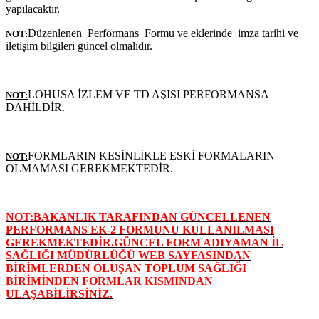
yapılacaktır.
Düzenlenen Performans Formu ve eklerinde imza tarihi ve
NOT:
iletişim bilgileri güncel olmalıdır.
LOHUSA İZLEM VE TD AŞISI PERFORMANSA
NOT:
DAHİLDİR.
FORMLARIN KESİNLİKLE ESKİ FORMALARIN
NOT:
OLMAMASI GEREKMEKTEDİR.
NOT:BAKANLIK TARAFINDAN GÜNCELLENEN
PERFORMANS EK-2 FORMUNU KULLANILMASI
GEREKMEKTEDİR.GÜNCEL FORM ADIYAMAN İL
SAĞLIĞI MÜDÜRLÜĞÜ WEB SAYFASINDAN
BİRİMLERDEN OLUŞAN TOPLUM SAĞLIĞI
BİRİMİNDEN FORMLAR KISMINDAN
ULAŞABİLİRSİNİZ.