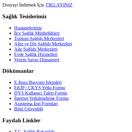
Dosyayı İndirmek İçin
TIKLAYINIZ
Sağlık Tesislerimiz
Hastanelerimiz
İlçe Sağlık Müdürlükleri
Toplum Sağlığı Merkezleri
Ağız ve Diş Sağlığı Merkezleri
Aile Sağlığı Merkezleri
Evde Sağlık Hizmetleri
Verem Savaş Dispanseri
Dökümanlar
E-İmza Başvuru İşlemleri
EKİP / ÇKYS Yetki Formu
DYS Kullanıcı Talep Formu
İnternet Yetkilendirme Formu
Araştırma İzin Formları
Bilgi Güvenliği
Faydalı Linkler
T.C. Sağlık Bakanlığı