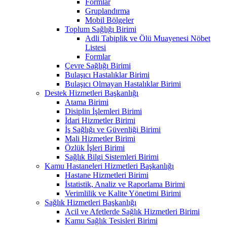
Formlar
Gruplandırma
Mobil Bölgeler
Toplum Sağlığı Birimi
Adli Tabiplik ve Ölü Muayenesi Nöbet
Listesi
Formlar
Çevre Sağlığı Birimi
Bulaşıcı Hastalıklar Birimi
Bulaşıcı Olmayan Hastalıklar Birimi
Destek Hizmetleri Başkanlığı
Atama Birimi
Disiplin İşlemleri Birimi
İdari Hizmetler Birimi
İş Sağlığı ve Güvenliği Birimi
Mali Hizmetler Birimi
Özlük İşleri Birimi
Sağlık Bilgi Sistemleri Birimi
Kamu Hastaneleri Hizmetleri Başkanlığı
Hastane Hizmetleri Birimi
İstatistik, Analiz ve Raporlama Birimi
Verimlilik ve Kalite Yönetimi Birimi
Sağlık Hizmetleri Başkanlığı
Acil ve Afetlerde Sağlık Hizmetleri Birimi
Kamu Sağlık Tesisleri Birimi