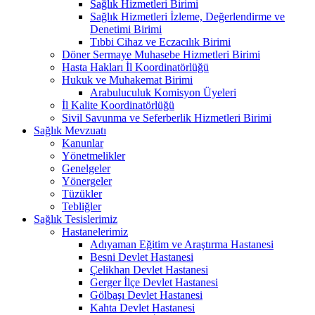
Sağlık Hizmetleri Birimi
Sağlık Hizmetleri İzleme, Değerlendirme ve
Denetimi Birimi
Tıbbi Cihaz ve Eczacılık Birimi
Döner Sermaye Muhasebe Hizmetleri Birimi
Hasta Hakları İl Koordinatörlüğü
Hukuk ve Muhakemat Birimi
Arabuluculuk Komisyon Üyeleri
İl Kalite Koordinatörlüğü
Sivil Savunma ve Seferberlik Hizmetleri Birimi
Sağlık Mevzuatı
Kanunlar
Yönetmelikler
Genelgeler
Yönergeler
Tüzükler
Tebliğler
Sağlık Tesislerimiz
Hastanelerimiz
Adıyaman Eğitim ve Araştırma Hastanesi
Besni Devlet Hastanesi
Çelikhan Devlet Hastanesi
Gerger İlçe Devlet Hastanesi
Gölbaşı Devlet Hastanesi
Kahta Devlet Hastanesi