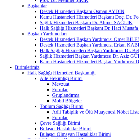
Prof. Dr. Mehmet ŞİRİK
Başkanlar
Destek Hizmetleri Başkanı Osman AYDIN
Kamu Hastaneleri Hizmetleri Başkanı Doç. Dr. F
Sağlık Hizmetleri Başkanı Dr. Ahmet SAĞLIK
Halk Sağlığı Hizmetleri Başkanı Dr. Haci Must
Başkan Yardımcıları
Destek Hizmetleri Başkan Yardımcısı Ömer BİLE
Destek Hizmetleri Başkan Yardımcısı Erkan K
Halk Sağlığı Hizmetleri Başkan Yardımcısı Dr. 
Sağlık Hizmetleri Başkan Yardımcısı Dr. Aziz G
Kamu Hastaneleri Hizmetleri Başkan Yardımcısı
Birimlerimiz
Halk Sağlığı Hizmetleri Başkanlığı
Aile Hekimliği Birimi
Mevzuat
Formlar
Gruplandırma
Mobil Bölgeler
Toplum Sağlığı Birimi
Adli Tabiplik ve Ölü Muayenesi Nöbet Liste
Formlar
Çevre Sağlığı Birimi
Bulaşıcı Hastalıklar Birimi
Bulaşıcı Olmayan Hastalıklar Birimi