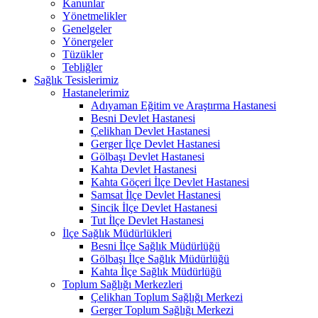
Kanunlar
Yönetmelikler
Genelgeler
Yönergeler
Tüzükler
Tebliğler
Sağlık Tesislerimiz
Hastanelerimiz
Adıyaman Eğitim ve Araştırma Hastanesi
Besni Devlet Hastanesi
Çelikhan Devlet Hastanesi
Gerger İlçe Devlet Hastanesi
Gölbaşı Devlet Hastanesi
Kahta Devlet Hastanesi
Kahta Göçeri İlçe Devlet Hastanesi
Samsat İlçe Devlet Hastanesi
Sincik İlçe Devlet Hastanesi
Tut İlçe Devlet Hastanesi
İlçe Sağlık Müdürlükleri
Besni İlçe Sağlık Müdürlüğü
Gölbaşı İlçe Sağlık Müdürlüğü
Kahta İlçe Sağlık Müdürlüğü
Toplum Sağlığı Merkezleri
Çelikhan Toplum Sağlığı Merkezi
Gerger Toplum Sağlığı Merkezi