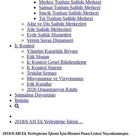
Merkez Toplum Sağlığı Merkezi
Samsat Toplum Sağlığı Merkezi
Sincik Toplum Sağlığı Merkezi
Tut Toplum Sağlığı Merkezi
Ağız ve Diş Sağlığı Merkezleri
Aile Sağlığı Merkezleri
Evde Sağlık Hizmetleri
Verem Savaş Dispanseri
İç Kontrol
Yönetim Kararlılık Beyanı
Etik Slogan
İç Kontrol Genel Bilgilendirme
İç Kontrol Sistemi
Teşkilat Şeması
Misyonumuz ve Vizyonumuz
Etik Kurallar
2026 Organizasyon Kitabı
Satınalma Duyuruları
İletişim
2018/6 AH Ek Yerleştirme İşlemi ...
2018/6 AH Ek Yerleştirme İşlemi İçin Hizmet Puan Listesi Yayınlanmıştır.