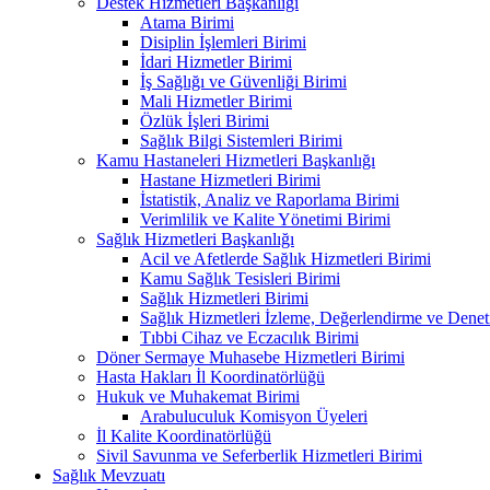
Destek Hizmetleri Başkanlığı
Atama Birimi
Disiplin İşlemleri Birimi
İdari Hizmetler Birimi
İş Sağlığı ve Güvenliği Birimi
Mali Hizmetler Birimi
Özlük İşleri Birimi
Sağlık Bilgi Sistemleri Birimi
Kamu Hastaneleri Hizmetleri Başkanlığı
Hastane Hizmetleri Birimi
İstatistik, Analiz ve Raporlama Birimi
Verimlilik ve Kalite Yönetimi Birimi
Sağlık Hizmetleri Başkanlığı
Acil ve Afetlerde Sağlık Hizmetleri Birimi
Kamu Sağlık Tesisleri Birimi
Sağlık Hizmetleri Birimi
Sağlık Hizmetleri İzleme, Değerlendirme ve Denet
Tıbbi Cihaz ve Eczacılık Birimi
Döner Sermaye Muhasebe Hizmetleri Birimi
Hasta Hakları İl Koordinatörlüğü
Hukuk ve Muhakemat Birimi
Arabuluculuk Komisyon Üyeleri
İl Kalite Koordinatörlüğü
Sivil Savunma ve Seferberlik Hizmetleri Birimi
Sağlık Mevzuatı