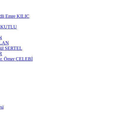
edli Emre KILIÇ
afa KUTLU
N
ABLAN
Betül SERTEL
ÜR
 Dr. Ömer ÇELEBİ
si