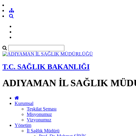
T.C. SAĞLIK BAKANLIĞI
ADIYAMAN İL SAĞLIK MÜ
Kurumsal
Teşkilat Şeması
Misyonumuz
Vizyonumuz
Yönetim
İl Sağlık Müdürü